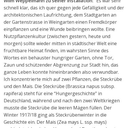
Wilm Weppelmann zu seiner Installation:
“Es war sehr
schnell klar, das ich quer gegen jede Gefälligkeit und der
architektonischen Laufrichtung, dem Stadtgarten an
der Gartenstrasse in Weingarten einen Fremdkörper
einpflanzen und eine Wunde beibringen wollte. Eine
Nutzpflanzenkultur (zwischen gestern, heute und
morgen) sollte wieder mitten in städtischer Welt eine
fruchtbare Heimat finden, im wahrsten Sinne des
Wortes ein behauster hungriger Garten, ohne Tor,
Zaun und schützender Abgrenzung zur Stadt hin, das
ganze Leben konnte hineinbranden also verwundbar.
Ich konzentrierte mich auf zwei Pflanzen, die Steckrübe
und den Mais. Die Steckrübe (Brassica napus subsp.
rapifera) steht für eine “Hungergeschichte” in
Deutschland, während und nach den zwei Weltkriegen
musste die Steckrübe die leeren Mägen füllen. Der
Winter 1917/18 ging als Steckrübenwinter in die
Geschichte ein. Der Mais (Zea mays L. ssp. mays)