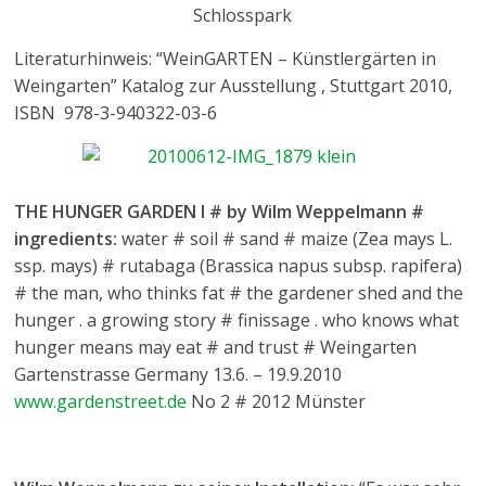
Schlosspark
Literaturhinweis: “WeinGARTEN – Künstlergärten in
Weingarten” Katalog zur Ausstellung , Stuttgart 2010,
ISBN 978-3-940322-03-6
THE HUNGER GARDEN I # by Wilm Weppelmann #
ingredients:
water # soil # sand # maize (Zea mays L.
ssp. mays) # rutabaga (Brassica napus subsp. rapifera)
# the man, who thinks fat # the gardener shed and the
hunger . a growing story # finissage . who knows what
hunger means may eat # and trust # Weingarten
Gartenstrasse Germany 13.6. – 19.9.2010
www.gardenstreet.de
No 2 # 2012 Münster