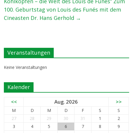
Kohlköpfen – die Welt des Louis de Funès” Zum
100. Geburtstag von Louis des Funés mit dem
Cineasten Dr. Hans Gerhold
→
Veranstaltungen
Keine Veranstaltungen
Kalender
<<
Aug. 2026
>>
M
D
M
D
F
S
S
27
28
29
30
31
1
2
3
4
5
6
7
8
9