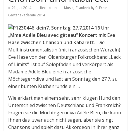
,
,
21. Juli 2014
Redaktion
Musik
Frankreich
9. Freie
Gartenakademie 2014
7. Sonntag, 27.7.2014 16 Uhr
„Mme Adéle Bleu avec gâteau“ Konzert mit Eve
Hase zwischen Chanson und Kabarett
. Die
Multiinstrumentalistin (mit französischen Wurzeln)
Eve Hase von der Oldenburger Folkrockband „Lack
of Limits“ ist auf Solopfaden und verkörpert als
Madame Adéle Bleu eine französische
Möchtegerndiva und lädt am Sonntag den 27.7. zu
einer bunten Kuchenrunde ein …
Wie erklärt man einem sehr, sehr klugen Hund den
Unterschied zwischen Deutschland und Frankreich?
Fragen sie die Möchtegerndiva Adéle Bleu, die kann
Ihnen das zwar auch nicht sagen, aber sie singt
Chansons und spielt dazu Akkordeon in ihrer ganz