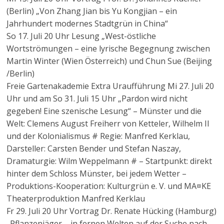
(Berlin) „Von Zhang Jian bis Yu Kongjian – ein
Jahrhundert modernes Stadtgrün in China“
So 17. Juli 20 Uhr Lesung „West-östliche
Wortströmungen – eine lyrische Begegnung zwischen
Martin Winter (Wien Österreich) und Chun Sue (Beijing
/Berlin)
Freie Gartenakademie Extra Uraufführung Mi 27. Juli 20
Uhr und am So 31. Juli 15 Uhr „Pardon wird nicht
gegeben! Eine szenische Lesung“ – Münster und die
Welt: Clemens August Freiherr von Ketteler, Wilhelm II
und der Kolonialismus # Regie: Manfred Kerklau,
Darsteller: Carsten Bender und Stefan Naszay,
Dramaturgie: Wilm Weppelmann # – Startpunkt: direkt
hinter dem Schloss Münster, bei jedem Wetter –
Produktions-Kooperation: Kulturgrün e. V. und MA¤KE
Theaterproduktion Manfred Kerklau
Fr 29. Juli 20 Uhr Vortrag Dr. Renate Hücking (Hamburg)
„Pflanzenjäger – in fernen Welten auf der Suche nach