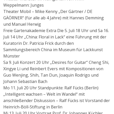
Weppelmann: Junges
Theater Mobil – Mike Kenny „Der Gärtner / DE
GÄÖRNER“ (für alle ab 4 Jahre) mit Hannes Demming
und Manuel Herwig
Freie Gartenakademie Extra Die 5. Juli 18 Uhr und Sa 16.
Juli 14 Uhr „China: Floral in Lack“ eine Führung mit der
Kuratorin Dr. Patricia Frick durch den
Sammlungsbereich China im Museum für Lackkunst
Münster
Sa 9. Juli Konzert 20 Uhr „Desires for Guitar“ Cheng Shi,
Xingye Li und Reinbert Evers mit Kompositionen von
Guo Wenjing, Shih, Tan Dun, Joaquin Rodrigo und
Johann Sebastian Bach
Mo 11. Juli 20 Uhr Standpunkte: Ralf Fücks (Berlin)
„Intelligent wachsen – Welt im Wandel“ mit
anschließender Diskussion – Ralf Fücks ist Vorstand der
Heinrich-Böll-Stiftung in Berlin
Mi 13. Juli 20 Uhr Vortrag Prof. Dr. Johannes Küchler