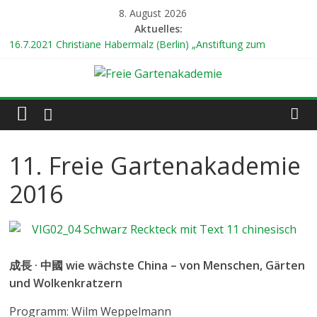
Zum
8. August 2026
Inhalt
Aktuelles:
springen
16.7.2021 Christiane Habermalz (Berlin) „Anstiftung zum
gärtnerischen Ungehorsam“
24.7.2021 Prof. Dr. Gert Gröning (Berlin) „Mein weltweiter
Freie
Garten“
8.8.2021 Dr. Renate Hücking (Hamburg) „Unterwegs zu den
Gärten der Welt“
Gartenakademie
14.8.2021 18 Uhr Ilona Koglin (Hamburg) „Gärtnern für eine
bessere Welt“
11. Freie Gartenakademie
hier
22.8.2021 19 Uhr Abschlusskonzert mit dem Duo
wächst
„KLEINGARTENANLAGE“
2016
Kultur
成長
·
中國 wie wächste China – von Menschen, Gärten
und Wolkenkratzern
Programm: Wilm Weppelmann