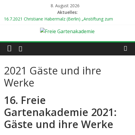
Zum
8. August 2026
Inhalt
Aktuelles:
springen
16.7.2021 Christiane Habermalz (Berlin) „Anstiftung zum
gärtnerischen Ungehorsam“
24.7.2021 Prof. Dr. Gert Gröning (Berlin) „Mein weltweiter
Freie
Garten“
8.8.2021 Dr. Renate Hücking (Hamburg) „Unterwegs zu den
Gärten der Welt“
Gartenakademie
14.8.2021 18 Uhr Ilona Koglin (Hamburg) „Gärtnern für eine
bessere Welt“
2021 Gäste und ihre
hier
22.8.2021 19 Uhr Abschlusskonzert mit dem Duo
wächst
„KLEINGARTENANLAGE“
Werke
Kultur
16. Freie
Gartenakademie 2021:
Gäste und ihre Werke