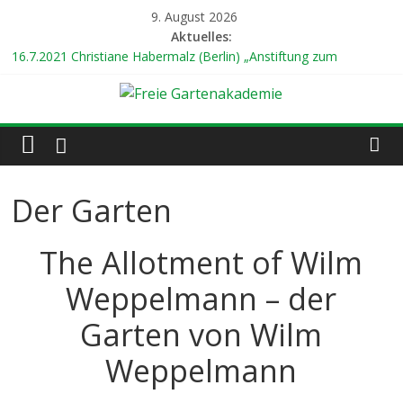
Zum
9. August 2026
Inhalt
Aktuelles:
springen
16.7.2021 Christiane Habermalz (Berlin) „Anstiftung zum
gärtnerischen Ungehorsam“
24.7.2021 Prof. Dr. Gert Gröning (Berlin) „Mein weltweiter
Freie
Garten“
8.8.2021 Dr. Renate Hücking (Hamburg) „Unterwegs zu den
Gärten der Welt“
Gartenakademie
14.8.2021 18 Uhr Ilona Koglin (Hamburg) „Gärtnern für eine
bessere Welt“
Der Garten
hier
22.8.2021 19 Uhr Abschlusskonzert mit dem Duo
wächst
„KLEINGARTENANLAGE“
The Allotment of Wilm
Kultur
Weppelmann – der
Garten von Wilm
Weppelmann