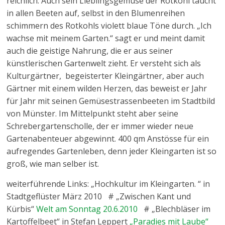
reichlich. Auch sein Lieblingsgemüse der Rotkohl taucht
in allen Beeten auf, selbst in den Blumenreihen
schimmern des Rotkohls violett blaue Töne durch. „Ich
wachse mit meinem Garten.“ sagt er und meint damit
auch die geistige Nahrung, die er aus seiner
künstlerischen Gartenwelt zieht. Er versteht sich als
Kulturgärtner, begeisterter Kleingärtner, aber auch
Gärtner mit einem wilden Herzen, das beweist er Jahr
für Jahr mit seinen Gemüsestrassenbeeten im Stadtbild
von Münster. Im Mittelpunkt steht aber seine
Schrebergartenscholle, der er immer wieder neue
Gartenabenteuer abgewinnt. 400 qm Anstösse für ein
aufregendes Gartenleben, denn jeder Kleingarten ist so
groß, wie man selber ist.
weiterführende Links: „Hochkultur im Kleingarten. “ in
Stadtgeflüster März 2010 # „Zwischen Kant und
Kürbis“
Welt am Sonntag 20.6.2010
# „Blechbläser im
Kartoffelbeet“ in Stefan Leppert
„Paradies mit Laube“