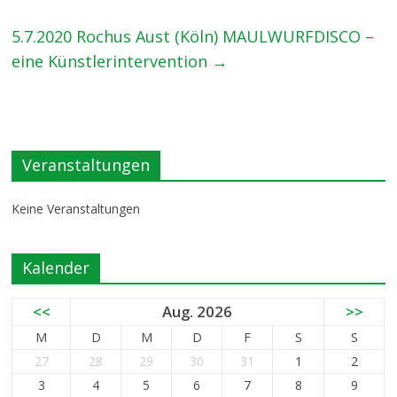
5.7.2020 Rochus Aust (Köln) MAULWURFDISCO –
eine Künstlerintervention
→
Veranstaltungen
Keine Veranstaltungen
Kalender
<<
Aug. 2026
>>
M
D
M
D
F
S
S
27
28
29
30
31
1
2
3
4
5
6
7
8
9