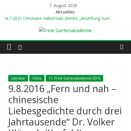
Zum
7. August 2026
Inhalt
Aktuelles:
springen
16.7.2021 Christiane Habermalz (Berlin) „Anstiftung zum
gärtnerischen Ungehorsam“
24.7.2021 Prof. Dr. Gert Gröning (Berlin) „Mein weltweiter
Freie
Garten“
8.8.2021 Dr. Renate Hücking (Hamburg) „Unterwegs zu den
Gärten der Welt“
Gartenakademie
14.8.2021 18 Uhr Ilona Koglin (Hamburg) „Gärtnern für eine
bessere Welt“
hier
22.8.2021 19 Uhr Abschlusskonzert mit dem Duo
wächst
„KLEINGARTENANLAGE“
Literatur
China
11. Freie Gartenakademie 2016
Kultur
9.8.2016 „Fern und nah –
chinesische
Liebesgedichte durch drei
Jahrtausende“ Dr. Volker