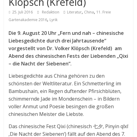
Klöpsch (Krefeld)
,
,
25. Juli 2016
Redaktion
Literatur
China
11. Freie
,
Gartenakademie 2016
Lyrik
Die 9. August 20 Uhr „Fern und nah – chinesische
Liebesgedichte durch drei Jahrtausende“
vorgestellt von Dr. Volker Klöpsch (Krefeld) am
Abend des chinesischen Fests der Liebenden „Qixi
– die Nacht der Siebenen“.
Liebesgedichte aus China gehören zu den
schönsten der Weltliteratur. Ein Schmetterling im
Bambushain, ein Regen duftender Pfirsichblüten,
schimmernde Jade im Mondenschein – in Bildern
voller Anmut und Poesie besingen die großen
chinesischen Meister die Liebste.
Das chinesische Fest Qixi (chinesisch 七夕, Pinyin qīxī
‚Die Nacht der Siebenen‘) fällt auf den Abend des 7.