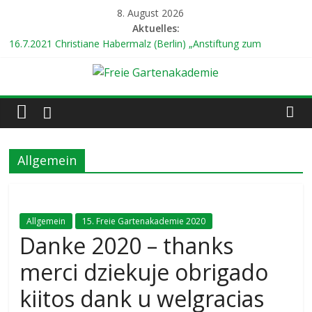
Zum
8. August 2026
Inhalt
Aktuelles:
springen
16.7.2021 Christiane Habermalz (Berlin) „Anstiftung zum
gärtnerischen Ungehorsam“
24.7.2021 Prof. Dr. Gert Gröning (Berlin) „Mein weltweiter
Freie
Garten“
8.8.2021 Dr. Renate Hücking (Hamburg) „Unterwegs zu den
Gärten der Welt“
Gartenakademie
14.8.2021 18 Uhr Ilona Koglin (Hamburg) „Gärtnern für eine
bessere Welt“
Allgemein
hier
22.8.2021 19 Uhr Abschlusskonzert mit dem Duo
wächst
„KLEINGARTENANLAGE“
Kultur
Allgemein
15. Freie Gartenakademie 2020
Danke 2020 – thanks
merci dziekuje obrigado
kiitos dank u welgracias